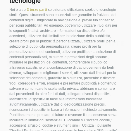
tecnologie
Noi e altre
3 terze parti
selezionate utilizziamo cookie e tecnologie
simili. Questi strumenti sono essenziali per garantire la fruizione dei
contenuti digitali, migliorare la navigazione e, previo tuo consenso,
per scopi pubblicitari. Ad esempio, potremmo utilizzare i tuoi dati per
le seguenti finalità: archiviare informazioni su dispositivo e/o
accedervi, utilizzare dati limitati per la selezione della pubblicità,
creare profili per la pubblicità personalizzata, utilizzare profili per la
selezione di pubblicità personalizzata, creare profili per la
personalizzazione dei contenuti, utilizzare profili per la selezione di
contenuti personalizzati, misurare le prestazioni degli annunci,
misurare le prestazioni dei contenuti, comprendere il pubblico
attraverso statistiche o la combinazione di dati provenienti da fonti
diverse, sviluppare e migliorare i servizi, utilizzare dati limitati per la
selezione dei contenuti, garantire la sicurezza, prevenire e rilevare
frodi, correggere errori, erogare e presentare pubblicità e contenuto,
salvare e comunicare le scelte sulla privacy, abbinare e combinare
dati provenienti da altre fonti di dati, collegare diversi dispositivi,
identificare i dispositivi in base alle informazioni trasmesse
automaticamente, utilizzare dati di geolocalizzazione precisi,
riconoscere i dispositivi in base a informazioni richieste attivamente.
Puoi liberamente prestare, rifiutare o revocare il tuo consenso senza
incorrere in limitazioni sostanziali. Cliccando su "Accetta cookie,"
acconsenti all'uso di cookie e strumenti simili. Utilizza il pulsante
"Gestisci Preferenze" per personalizzare le tue scelte o "Rifiuta tutto"