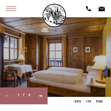
1
/
3
DEU
ITA
ENG