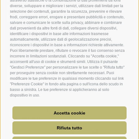
attraverso statistiche o la combinazione di dati provenienti da fonti
diverse, sviluppare e migliorare i servizi, utilizzare dati limitati per la
selezione dei contenuti, garantire la sicurezza, prevenire e rilevare
frodi, correggere errori, erogare e presentare pubblicità e contenuto,
salvare e comunicare le scelte sulla privacy, abbinare e combinare
dati provenienti da altre fonti di dati, collegare diversi dispositivi,
identificare i dispositivi in base alle informazioni trasmesse
automaticamente, utilizzare dati di geolocalizzazione precisi,
riconoscere i dispositivi in base a informazioni richieste attivamente.
Puoi liberamente prestare, rifiutare o revocare il tuo consenso senza
incorrere in limitazioni sostanziali. Cliccando su "Accetta cookie,"
acconsenti all'uso di cookie e strumenti simili. Utilizza il pulsante
"Gestisci Preferenze" per personalizzare le tue scelte o "Rifiuta tutto"
per proseguire senza cookie non strettamente necessari. Puoi
modificare le tue preferenze in qualsiasi momento cliccando sul link
"Preferenze Cookie" in fondo alla pagina o sull'icona dello scudo in
basso a sinistra. Le tue preferenze si applicheranno al solo
dispositivo in uso.
CREDITS
CONDIZIONI DI UTILIZZO
MAPPA DEL SITO
ACCESSIBILITÀ
COOKIE POLICY
PRIVACY
PREFERENZE COOKIES
Accetta cookie
UID:IT01391200217
Rifiuta tutto
CREATED WITH PASSION BY