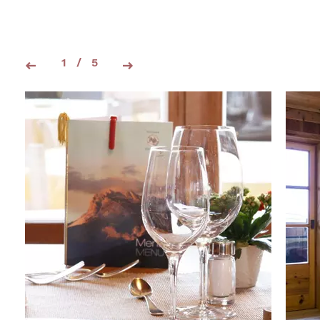
1
/
5