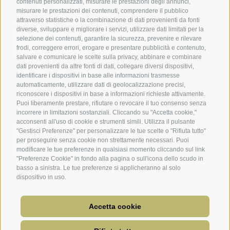
contenuti personalizzati, misurare le prestazioni degli annunci,
misurare le prestazioni dei contenuti, comprendere il pubblico
attraverso statistiche o la combinazione di dati provenienti da fonti
diverse, sviluppare e migliorare i servizi, utilizzare dati limitati per la
selezione dei contenuti, garantire la sicurezza, prevenire e rilevare
frodi, correggere errori, erogare e presentare pubblicità e contenuto,
salvare e comunicare le scelte sulla privacy, abbinare e combinare
dati provenienti da altre fonti di dati, collegare diversi dispositivi,
identificare i dispositivi in base alle informazioni trasmesse
automaticamente, utilizzare dati di geolocalizzazione precisi,
riconoscere i dispositivi in base a informazioni richieste attivamente.
Puoi liberamente prestare, rifiutare o revocare il tuo consenso senza
incorrere in limitazioni sostanziali. Cliccando su "Accetta cookie,"
acconsenti all'uso di cookie e strumenti simili. Utilizza il pulsante
"Gestisci Preferenze" per personalizzare le tue scelte o "Rifiuta tutto"
per proseguire senza cookie non strettamente necessari. Puoi
modificare le tue preferenze in qualsiasi momento cliccando sul link
"Preferenze Cookie" in fondo alla pagina o sull'icona dello scudo in
basso a sinistra. Le tue preferenze si applicheranno al solo
dispositivo in uso.
CREDITS
CONDIZIONI DI UTILIZZO
MAPPA DEL SITO
ACCESSIBILITÀ
COOKIE POLICY
PRIVACY
PREFERENZE COOKIES
Accetta cookie
UID:IT01391200217