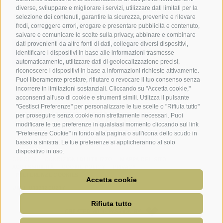
diverse, sviluppare e migliorare i servizi, utilizzare dati limitati per la
selezione dei contenuti, garantire la sicurezza, prevenire e rilevare
frodi, correggere errori, erogare e presentare pubblicità e contenuto,
salvare e comunicare le scelte sulla privacy, abbinare e combinare
dati provenienti da altre fonti di dati, collegare diversi dispositivi,
identificare i dispositivi in base alle informazioni trasmesse
automaticamente, utilizzare dati di geolocalizzazione precisi,
riconoscere i dispositivi in base a informazioni richieste attivamente.
Puoi liberamente prestare, rifiutare o revocare il tuo consenso senza
incorrere in limitazioni sostanziali. Cliccando su "Accetta cookie,"
acconsenti all'uso di cookie e strumenti simili. Utilizza il pulsante
"Gestisci Preferenze" per personalizzare le tue scelte o "Rifiuta tutto"
per proseguire senza cookie non strettamente necessari. Puoi
modificare le tue preferenze in qualsiasi momento cliccando sul link
"Preferenze Cookie" in fondo alla pagina o sull'icona dello scudo in
basso a sinistra. Le tue preferenze si applicheranno al solo
dispositivo in uso.
CREDITS
CONDIZIONI DI UTILIZZO
MAPPA DEL SITO
ACCESSIBILITÀ
COOKIE POLICY
PRIVACY
PREFERENZE COOKIES
Accetta cookie
UID:IT01391200217
Rifiuta tutto
CREATED WITH PASSION BY