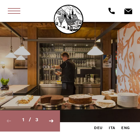
1
/
3
DEU
ITA
ENG