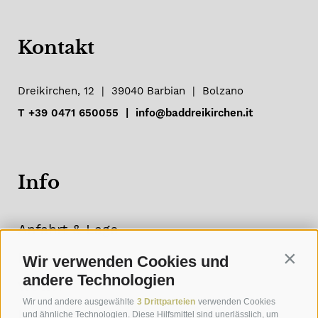
Kontakt
Dreikirchen, 12
|
39040
Barbian
|
Bolzano
T
+39 0471 650055
|
info@baddreikirchen.it
Info
Anfahrt & Lage
Eindrücke
Wir verwenden Cookies und
Contin
andere Technologien
Wetter
Wir und andere ausgewählte
3 Drittparteien
verwenden Cookies
Newsletter
und ähnliche Technologien. Diese Hilfsmittel sind unerlässlich, um