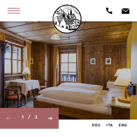
1
/
3
DEU
ITA
ENG