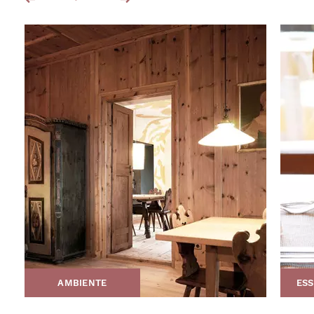
AMBIENTE
ESS