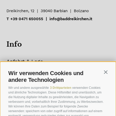
Dreikirchen, 12
|
39040
Barbian
|
Bolzano
T
+39 0471 650055
|
info@baddreikirchen.it
Info
Anfahrt & Lage
Eindrücke
Wir verwenden Cookies und
Contin
andere Technologien
Wetter
Wir und andere ausgewählte
3 Drittparteien
verwenden Cookies
Newsletter
und ähnliche Technologien. Diese Hilfsmittel sind unerlässlich, um
die Nutzung digitaler Inhalte zu gewährleisten, die Navigation zu
verbessern und, vorbehaltlich Ihrer Zustimmung, zu Werbezwecken.
Wir können Ihre Daten zum Beispiel für folgende Zwecke
verwenden: speichern von oder zugriff auf informationen auf einem
endgerät, verwendung reduzierter daten zur auswahl von