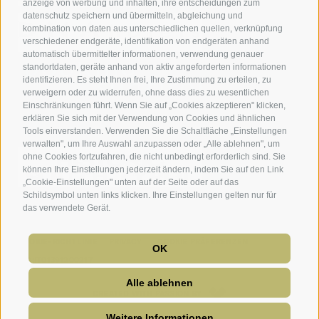
anzeige von werbung und inhalten, ihre entscheidungen zum
datenschutz speichern und übermitteln, abgleichung und
kombination von daten aus unterschiedlichen quellen, verknüpfung
verschiedener endgeräte, identifikation von endgeräten anhand
automatisch übermittelter informationen, verwendung genauer
standortdaten, geräte anhand von aktiv angeforderten informationen
identifizieren. Es steht Ihnen frei, Ihre Zustimmung zu erteilen, zu
verweigern oder zu widerrufen, ohne dass dies zu wesentlichen
Einschränkungen führt. Wenn Sie auf „Cookies akzeptieren" klicken,
erklären Sie sich mit der Verwendung von Cookies und ähnlichen
Tools einverstanden. Verwenden Sie die Schaltfläche „Einstellungen
verwalten", um Ihre Auswahl anzupassen oder „Alle ablehnen", um
ohne Cookies fortzufahren, die nicht unbedingt erforderlich sind. Sie
können Ihre Einstellungen jederzeit ändern, indem Sie auf den Link
„Cookie-Einstellungen" unten auf der Seite oder auf das
Schildsymbol unten links klicken. Ihre Einstellungen gelten nur für
das verwendete Gerät.
IMPRESSUM
AGB
SITEMAP
BARRIEREFREIHEIT
COOKIE-RICHTLINIE
PRIVACY
COOKIE PRÄFERENZEN
OK
UID:IT01391200217
Alle ablehnen
CREATED WITH PASSION BY
Weitere Informationen