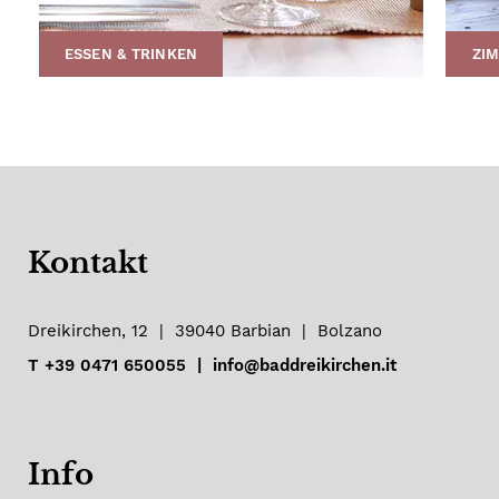
ESSEN & TRINKEN
ZIM
Kontakt
Dreikirchen, 12
|
39040
Barbian
|
Bolzano
T
+39 0471 650055
|
info@baddreikirchen.it
Info